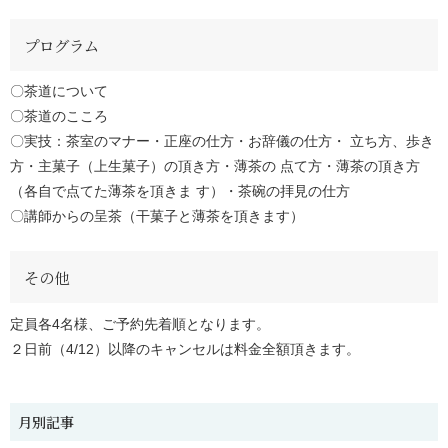
プログラム
〇茶道について
〇茶道のこころ
〇実技：茶室のマナー・正座の仕方・お辞儀の仕方・ 立ち方、歩き
方・主菓子（上生菓子）の頂き方・薄茶の 点て方・薄茶の頂き方
（各自で点てた薄茶を頂きま す）・茶碗の拝見の仕方
〇講師からの呈茶（干菓子と薄茶を頂きます）
その他
定員各4名様、ご予約先着順となります。
２日前（4/12）以降のキャンセルは料金全額頂きます。
月別記事